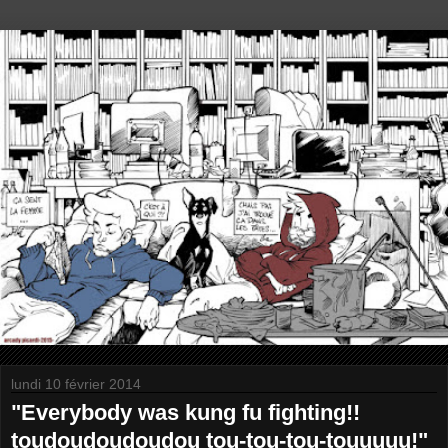
lundi 10 février 2014
"Everybody was kung fu fighting!!
toudoudoudoudou tou-tou-tou-touuuuu!"