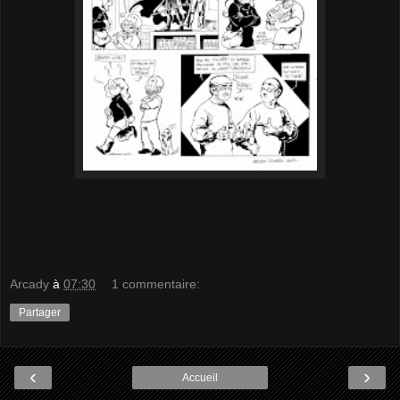
Arcady
à
07:30
1 commentaire:
Partager
‹
›
Accueil